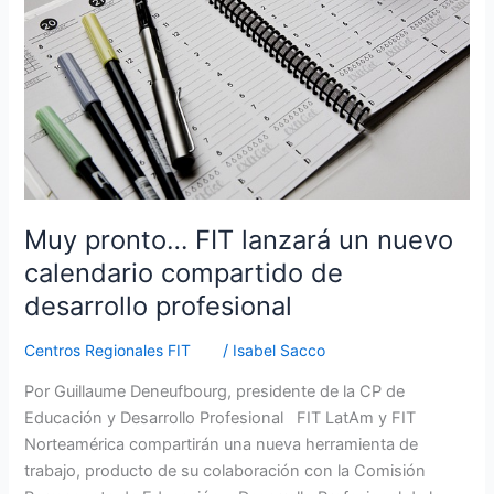
nuevo
calendario
compartido
de
desarrollo
profesional
Muy pronto… FIT lanzará un nuevo
calendario compartido de
desarrollo profesional
Centros Regionales FIT
/
Isabel Sacco
Por Guillaume Deneufbourg, presidente de la CP de
Educación y Desarrollo Profesional FIT LatAm y FIT
Norteamérica compartirán una nueva herramienta de
trabajo, producto de su colaboración con la Comisión