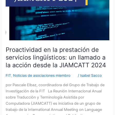
lingüísticos:
un
llamado
a
la
acción
desde
la
Proactividad en la prestación de
JIAMCATT
servicios lingüísticos: un llamado a
2024
la acción desde la JIAMCATT 2024
FIT
,
Noticias de asociaciones miembro
/
Isabel Sacco
por Pascale Elbaz, coordinadora del Grupo de Trabajo de
Investigación de la FIT La Reunión Internacional Anual
sobre Traducción y Terminología Asistida por
Computadora (JIAMCATT) es iniciativa de un grupo de
trabajo de la International Annual Meeting on Language