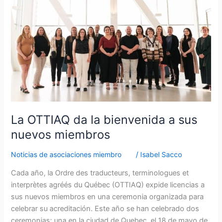
bienvenida
a
sus
nuevos
miembros
La OTTIAQ da la bienvenida a sus
nuevos miembros
Noticias de asociaciones miembro
/
Isabel Sacco
Cada año, la Ordre des traducteurs, terminologues et
interprètes agréés du Québec (OTTIAQ) expide licencias a
sus nuevos miembros en una ceremonia organizada para
celebrar su acreditación. Este año se han celebrado dos
ceremonias: una en la ciudad de Quebec, el 18 de mayo de