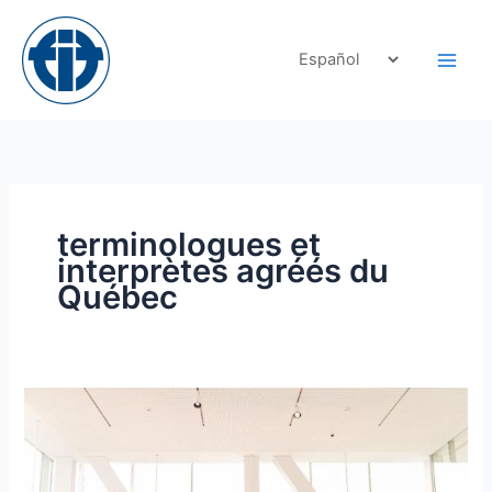
Skip
to
content
terminologues et
interprètes agréés du
Québec
La
OTTIAQ
da
la