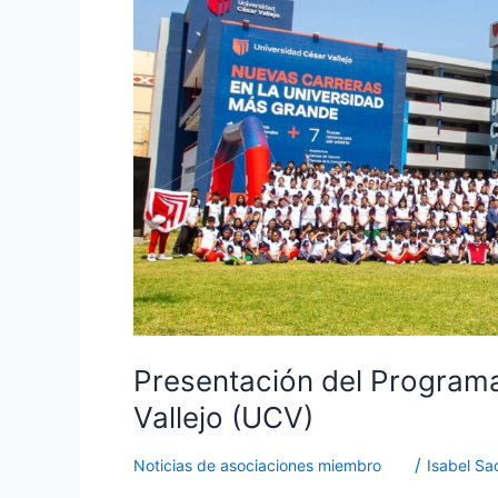
Traducción
e
Interpretación
de
la
Universidad
César
Vallejo
(UCV)
Presentación del Programa
Vallejo (UCV)
/
Noticias de asociaciones miembro
Isabel Sa