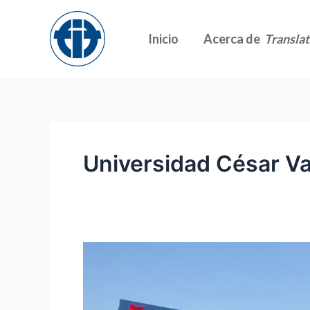
Skip
to
Inicio
Acerca de
Translat
content
Universidad César Va
Presentación
del
Programa
de