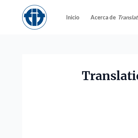
Skip
to
Inicio
Acerca de
Translat
content
Translati