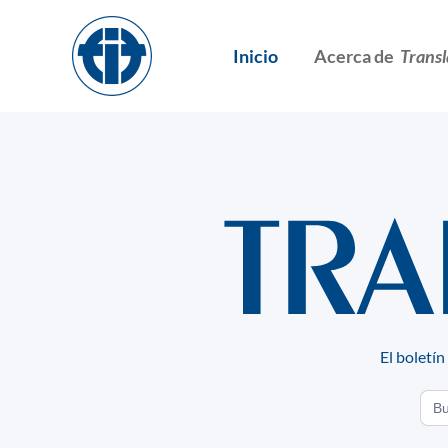
Skip
to
Inicio
Acerca de
Transl
content
El boletín
Sea
for: