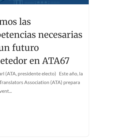
mos las
etencias necesarias
un futuro
etedor en ATA67
rl (ATA, presidente electo) Este año, la
ranslators Association (ATA) prepara
ent...