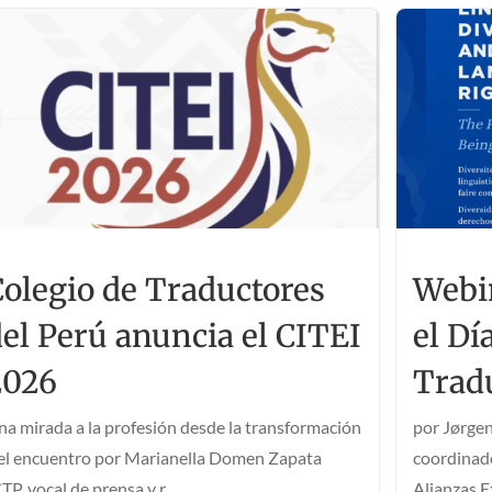
Colegio de Traductores
Webin
del Perú anuncia el CITEI
el Dí
2026
Trad
na mirada a la profesión desde la transformación
por Jørgen
 el encuentro por Marianella Domen Zapata
coordinad
TP, vocal de prensa y r...
Alianzas E