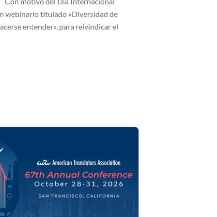
) Con motivo del Día Internacional
un webinario titulado «Diversidad de
acerse entender», para reivindicar el