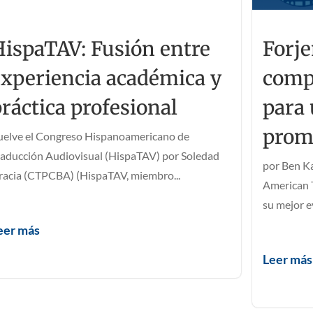
HispaTAV: Fusión entre
Forje
experiencia académica y
comp
ráctica profesional
para 
prom
uelve el Congreso Hispanoamericano de
raducción Audiovisual (HispaTAV) por Soledad
por Ben Ka
racia (CTPCBA) (HispaTAV, miembro...
American T
su mejor ev
eer más
Leer más