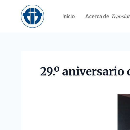
Skip
to
Inicio
Acerca de
Translat
content
29.º aniversario