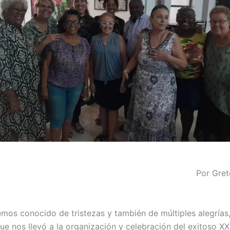
Por Gret
mos conocido de tristezas y también de múltiples alegrías
ue nos llevó a la organización y celebración del exitoso X