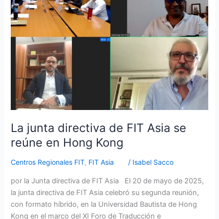
de
FIT
Asia
se
reúne
en
Hong
Kong
La junta directiva de FIT Asia se
reúne en Hong Kong
Centros Regionales FIT
,
FIT Asia
/
Isabel Sacco
por la Junta directiva de FIT Asia El 20 de mayo de 2025,
la junta directiva de FIT Asia celebró su segunda reunión,
con formato híbrido, en la Universidad Bautista de Hong
Kong en el marco del XI Foro de Traducción e