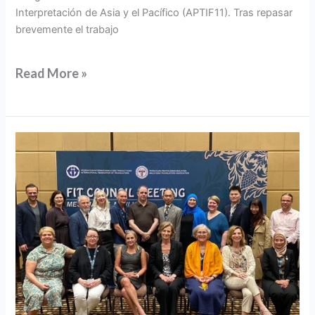
Interpretación de Asia y el Pacífico (APTIF11). Tras repasar
brevemente el trabajo
Read More »
El
Consejo
de
la
FIT
se
reúne
en
Kuala
Lumpur
e