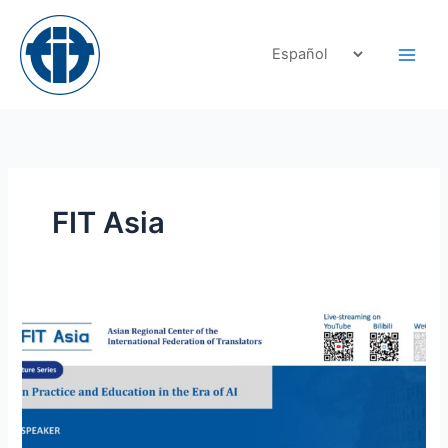
Skip
to
content
FIT Asia
FIT
Asia
organiza
conferencia
inaugural
sobre